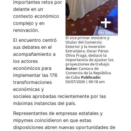
importantes retos por
delante en un
contexto económico
complejo y en
renovación.
Ver Más
El vice primer ministro y
El encuentro centró
titular del Comercio
Exterior y la Inversión
sus debates en el
Extranjera, Oscar Pérez-
acompañamiento a
Oliva Fraga, destacó la
importancia de ajustar las
los actores
proyecciones de trabajo.
económicos para
Autor:
Camara de
Comercio de la República
implementar las 176
de Cuba
Publicado:
03/07/2026 | 09:18 am
transformaciones
económicas y
sociales aprobadas recientemente por las
máximas instancias del país.
Representantes de empresas estatales y
mipymes coincidieron en que estas
disposiciones abren nuevas oportunidades de