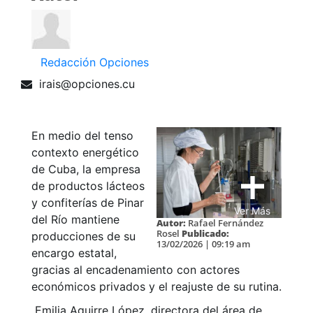
Redacción Opciones
irais@opciones.cu
En medio del tenso
contexto energético
de Cuba, la empresa
de productos lácteos
y confiterías de Pinar
Ver Más
del Río mantiene
Autor:
Rafael Fernández
Rosel
Publicado:
producciones de su
13/02/2026 | 09:19 am
encargo estatal,
gracias al encadenamiento con actores
económicos privados y el reajuste de su rutina.
Emilia Aguirre López, directora del área de