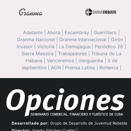
Adelante
|
Ahora
|
Escambray
|
Guerrillero
|
Granma Nacional
|
Granma Internacional
|
Girón
|
Invasor
|
Victoria
|
La Demajagua
|
Periódico 26
|
Sierra Maestra
|
Trabajadores
|
Tribuna de La
Habana
|
Venceremos
|
Vanguardia
|
5 de
septiembre
|
ACN
|
Prensa Latina
|
Bohemia
|
Desarrollado por:
Grupo de Desarrollo de Juventud Rebelde
Director:
Yoerky Sánchez Cuellar |