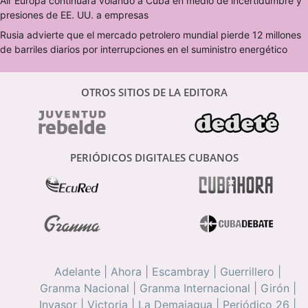
Air Europa continuará volando a Cuba en medio de incertidumbre y
presiones de EE. UU. a empresas
Rusia advierte que el mercado petrolero mundial pierde 12 millones
de barriles diarios por interrupciones en el suministro energético
OTROS SITIOS DE LA EDITORA
PERIÓDICOS DIGITALES CUBANOS
Adelante
|
Ahora
|
Escambray
|
Guerrillero
|
Granma Nacional
|
Granma Internacional
|
Girón
|
Invasor
|
Victoria
|
La Demajagua
|
Periódico 26
|