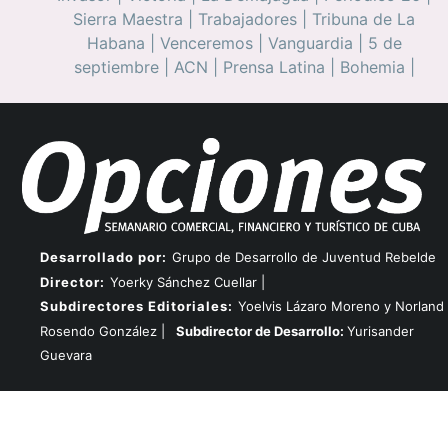
Sierra Maestra
|
Trabajadores
|
Tribuna de La
Habana
|
Venceremos
|
Vanguardia
|
5 de
septiembre
|
ACN
|
Prensa Latina
|
Bohemia
|
Desarrollado por:
Grupo de Desarrollo de Juventud Rebelde
Director:
Yoerky Sánchez Cuellar |
Subdirectores Editoriales:
Yoelvis Lázaro Moreno y Norland
Rosendo González |
Subdirector de Desarrollo:
Yurisander
Guevara