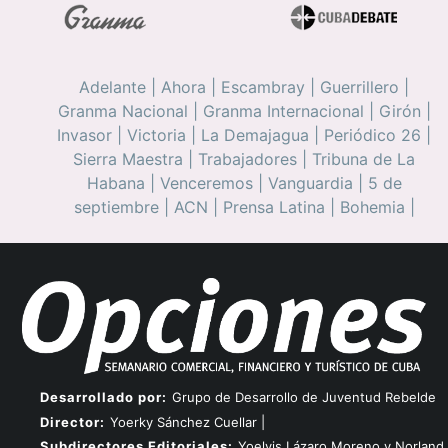
Adelante
|
Ahora
|
Escambray
|
Guerrillero
|
Granma Nacional
|
Granma Internacional
|
Girón
|
Invasor
|
Victoria
|
La Demajagua
|
Periódico 26
|
Sierra Maestra
|
Trabajadores
|
Tribuna de La
Habana
|
Venceremos
|
Vanguardia
|
5 de
septiembre
|
ACN
|
Prensa Latina
|
Bohemia
|
Desarrollado por:
Grupo de Desarrollo de Juventud Rebelde
Director:
Yoerky Sánchez Cuellar |
Subdirectores Editoriales:
Yoelvis Lázaro Moreno y Norland