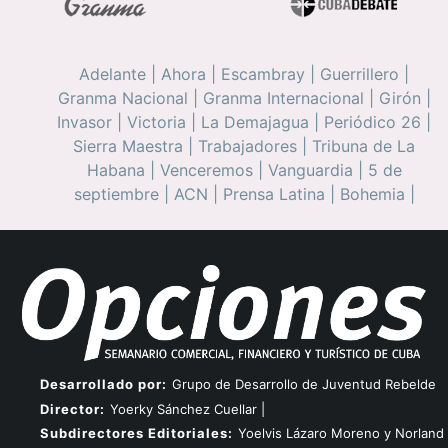
Adelante
|
Ahora
|
Escambray
|
Guerrillero
|
Granma Nacional
|
Granma Internacional
|
Girón
|
Invasor
|
Victoria
|
La Demajagua
|
Periódico 26
|
Sierra Maestra
|
Trabajadores
|
Tribuna de La
Habana
|
Venceremos
|
Vanguardia
|
5 de
septiembre
|
ACN
|
Prensa Latina
|
Bohemia
|
Desarrollado por:
Grupo de Desarrollo de Juventud Rebelde
Director:
Yoerky Sánchez Cuellar |
Subdirectores Editoriales:
Yoelvis Lázaro Moreno y Norland