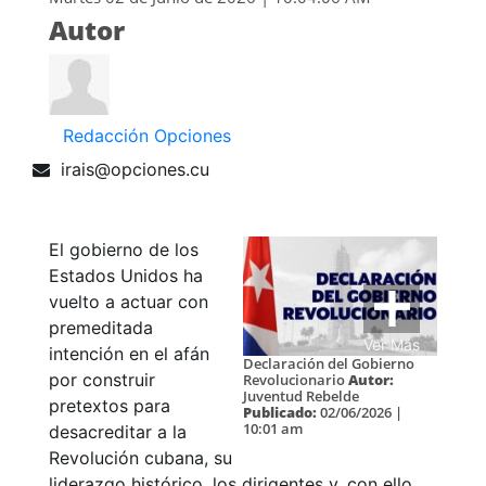
Autor
Redacción Opciones
irais@opciones.cu
El gobierno de los
Estados Unidos ha
vuelto a actuar con
premeditada
Ver Más
intención en el afán
Declaración del Gobierno
por construir
Revolucionario
Autor:
Juventud Rebelde
pretextos para
Publicado:
02/06/2026 |
10:01 am
desacreditar a la
Revolución cubana, su
liderazgo histórico, los dirigentes y, con ello,