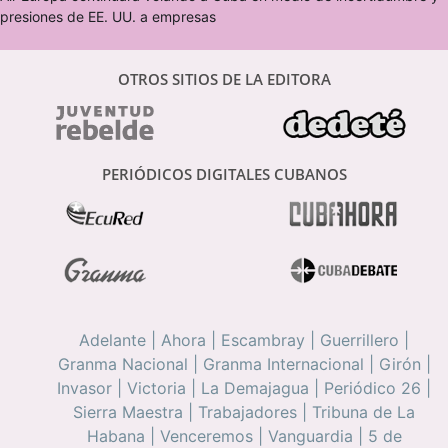
presiones de EE. UU. a empresas
OTROS SITIOS DE LA EDITORA
PERIÓDICOS DIGITALES CUBANOS
Adelante
|
Ahora
|
Escambray
|
Guerrillero
|
Granma Nacional
|
Granma Internacional
|
Girón
|
Invasor
|
Victoria
|
La Demajagua
|
Periódico 26
|
Sierra Maestra
|
Trabajadores
|
Tribuna de La
Habana
|
Venceremos
|
Vanguardia
|
5 de