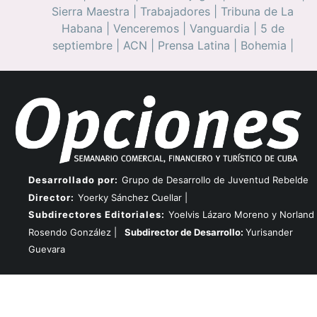
Sierra Maestra
|
Trabajadores
|
Tribuna de La
Habana
|
Venceremos
|
Vanguardia
|
5 de
septiembre
|
ACN
|
Prensa Latina
|
Bohemia
|
Desarrollado por:
Grupo de Desarrollo de Juventud Rebelde
Director:
Yoerky Sánchez Cuellar |
Subdirectores Editoriales:
Yoelvis Lázaro Moreno y Norland
Rosendo González |
Subdirector de Desarrollo:
Yurisander
Guevara