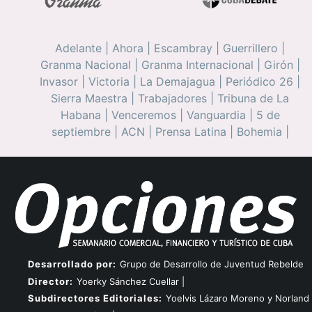
Adelante
|
Ahora
|
Escambray
|
Guerrillero
|
Granma Nacional
|
Granma Internacional
|
Girón
|
Invasor
|
Victoria
|
La Demajagua
|
Periódico 26
|
Sierra Maestra
|
Trabajadores
|
Tribuna de La
Habana
|
Venceremos
|
Vanguardia
|
5 de
septiembre
|
ACN
|
Prensa Latina
|
Bohemia
|
Desarrollado por:
Grupo de Desarrollo de Juventud Rebelde
Director:
Yoerky Sánchez Cuellar |
Subdirectores Editoriales:
Yoelvis Lázaro Moreno y Norland