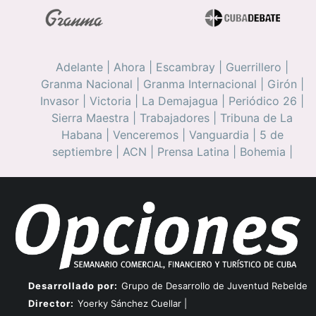
Adelante
|
Ahora
|
Escambray
|
Guerrillero
|
Granma Nacional
|
Granma Internacional
|
Girón
|
Invasor
|
Victoria
|
La Demajagua
|
Periódico 26
|
Sierra Maestra
|
Trabajadores
|
Tribuna de La
Habana
|
Venceremos
|
Vanguardia
|
5 de
septiembre
|
ACN
|
Prensa Latina
|
Bohemia
|
Desarrollado por:
Grupo de Desarrollo de Juventud Rebelde
Director:
Yoerky Sánchez Cuellar |