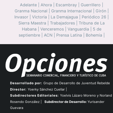
Adelante
|
Ahora
|
Escambray
|
Guerrillero
|
Granma Nacional
|
Granma Internacional
|
Girón
|
Invasor
|
Victoria
|
La Demajagua
|
Periódico 26
|
Sierra Maestra
|
Trabajadores
|
Tribuna de La
Habana
|
Venceremos
|
Vanguardia
|
5 de
septiembre
|
ACN
|
Prensa Latina
|
Bohemia
|
Desarrollado por:
Grupo de Desarrollo de Juventud Rebelde
Director:
Yoerky Sánchez Cuellar |
Subdirectores Editoriales:
Yoelvis Lázaro Moreno y Norland
Rosendo González |
Subdirector de Desarrollo:
Yurisander
Guevara