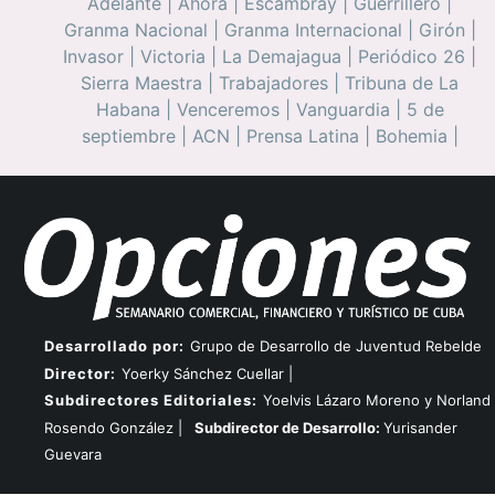
Adelante
|
Ahora
|
Escambray
|
Guerrillero
|
Granma Nacional
|
Granma Internacional
|
Girón
|
Invasor
|
Victoria
|
La Demajagua
|
Periódico 26
|
Sierra Maestra
|
Trabajadores
|
Tribuna de La
Habana
|
Venceremos
|
Vanguardia
|
5 de
septiembre
|
ACN
|
Prensa Latina
|
Bohemia
|
Desarrollado por:
Grupo de Desarrollo de Juventud Rebelde
Director:
Yoerky Sánchez Cuellar |
Subdirectores Editoriales:
Yoelvis Lázaro Moreno y Norland
Rosendo González |
Subdirector de Desarrollo:
Yurisander
Guevara