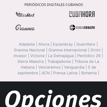
PERIÓDICOS DIGITALES CUBANOS
Adelante
|
Ahora
|
Escambray
|
Guerrillero
|
Granma Nacional
|
Granma Internacional
|
Girón
|
Invasor
|
Victoria
|
La Demajagua
|
Periódico 26
|
Sierra Maestra
|
Trabajadores
|
Tribuna de La
Habana
|
Venceremos
|
Vanguardia
|
5 de
septiembre
|
ACN
|
Prensa Latina
|
Bohemia
|