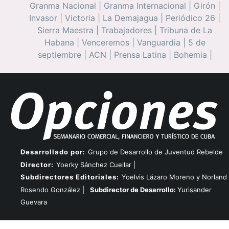
Granma Nacional
|
Granma Internacional
|
Girón
|
Invasor
|
Victoria
|
La Demajagua
|
Periódico 26
|
Sierra Maestra
|
Trabajadores
|
Tribuna de La
Habana
|
Venceremos
|
Vanguardia
|
5 de
septiembre
|
ACN
|
Prensa Latina
|
Bohemia
|
Desarrollado por:
Grupo de Desarrollo de Juventud Rebelde
Director:
Yoerky Sánchez Cuellar |
Subdirectores Editoriales:
Yoelvis Lázaro Moreno y Norland
Rosendo González |
Subdirector de Desarrollo:
Yurisander
Guevara