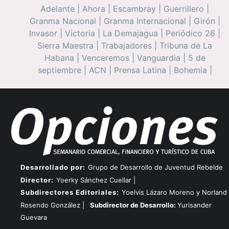
Adelante
|
Ahora
|
Escambray
|
Guerrillero
|
Granma Nacional
|
Granma Internacional
|
Girón
|
Invasor
|
Victoria
|
La Demajagua
|
Periódico 26
|
Sierra Maestra
|
Trabajadores
|
Tribuna de La
Habana
|
Venceremos
|
Vanguardia
|
5 de
septiembre
|
ACN
|
Prensa Latina
|
Bohemia
|
Desarrollado por:
Grupo de Desarrollo de Juventud Rebelde
Director:
Yoerky Sánchez Cuellar |
Subdirectores Editoriales:
Yoelvis Lázaro Moreno y Norland
Rosendo González |
Subdirector de Desarrollo:
Yurisander
Guevara